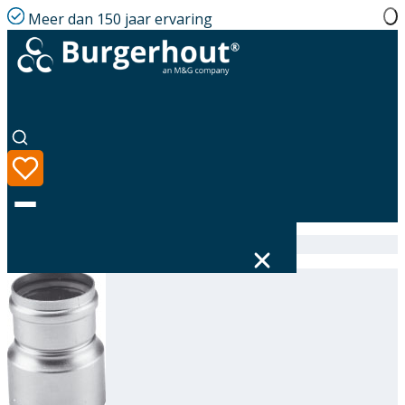
Meer dan 150 jaar ervaring
Home
|
Assortiment
|
Alu-fix Reducer AL 130-100
Taal
Assortiment
Oplossingen