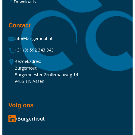
Downloads
Contact
info@burgerhout.nl
+31 (0) 592 343 043
Bezoekadres:
Burgerhout
Burgemeester Grollemanweg 14
9405 TN Assen
Volg ons
/Burgerhout