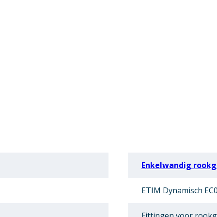
Enkelwandig rookga
ETIM Dynamisch EC0
Fittingen voor rookg