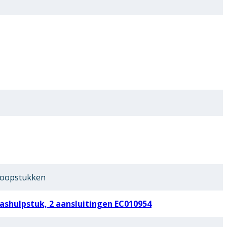
loopstukken
shulpstuk, 2 aansluitingen EC010954