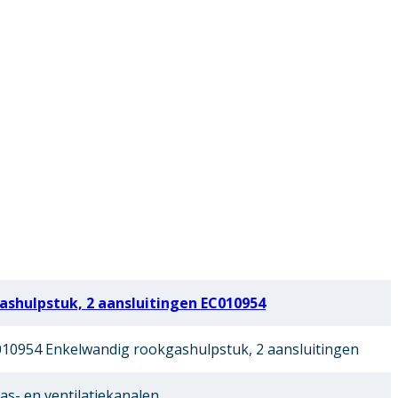
shulpstuk, 2 aansluitingen EC010954
10954 Enkelwandig rookgashulpstuk, 2 aansluitingen
as- en ventilatiekanalen