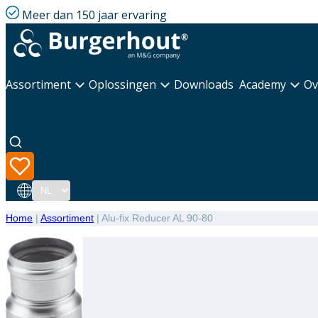
Meer dan 150 jaar ervaring
Assortiment
Oplossingen
Downloads
Academy
Ov
Taal
Home
|
Assortiment
|
Alu-fix Reducer AL 90-80