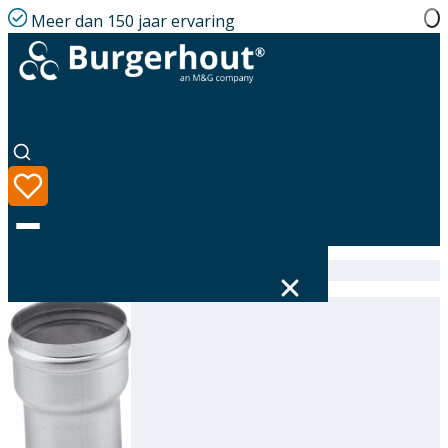
Meer dan 150 jaar ervaring
Home
|
Assortiment
|
Alu-fix Expander AL 130-150
Taal
Assortiment
Oplossingen