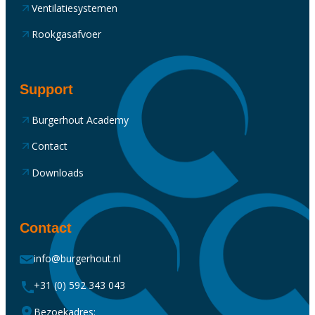
Ventilatiesystemen
Rookgasafvoer
Support
Burgerhout Academy
Contact
Downloads
Contact
info@burgerhout.nl
+31 (0) 592 343 043
Bezoekadres: