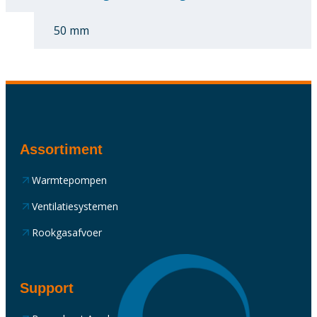
50 mm
Assortiment
Warmtepompen
Ventilatiesystemen
Rookgasafvoer
Support