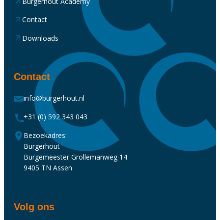
Burgerhout Academy
Contact
Downloads
Contact
info@burgerhout.nl
+31 (0) 592 343 043
Bezoekadres:
Burgerhout
Burgemeester Grollemanweg 14
9405 TN Assen
Volg ons