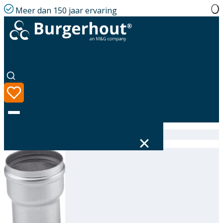
Meer dan 150 jaar ervaring
Home
|
Assortiment
|
Alu-fix Expander AL 80-100
Taal
Assortiment
Oplossingen