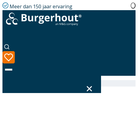
Meer dan 150 jaar ervaring
Home
|
Assortiment
|
400451815
Taal
Assortiment
Oplossingen