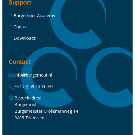
Support
Burgerhout Academy
Contact
Downloads
Contact
info@burgerhout.nl
+31 (0) 592 343 043
Bezoekadres:
Burgerhout
Burgemeester Grollemanweg 14
9405 TN Assen