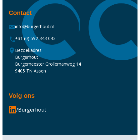
Contact
info@burgerhout.nl
+31 (0) 592 343 043
Bezoekadres:
Burgerhout
Burgemeester Grollemanweg 14
9405 TN Assen
Volg ons
/Burgerhout