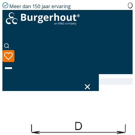
Meer dan 150 jaar ervaring
Home
|
Assortiment
|
Alu-fix Seal Silicone 200 Blue
Taal
Assortiment
Oplossingen