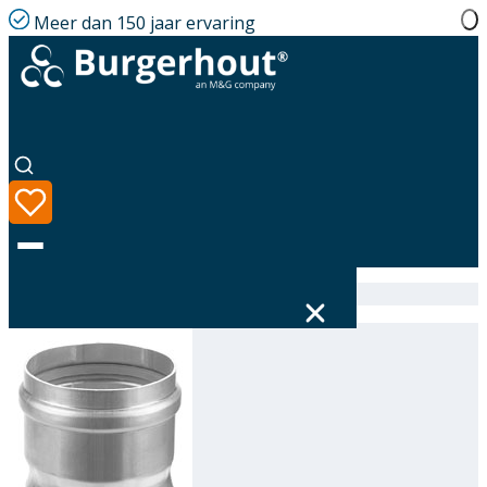
Meer dan 150 jaar ervaring
Home
|
Assortiment
|
Alu-fix Connector AL 100
Taal
Assortiment
Oplossingen