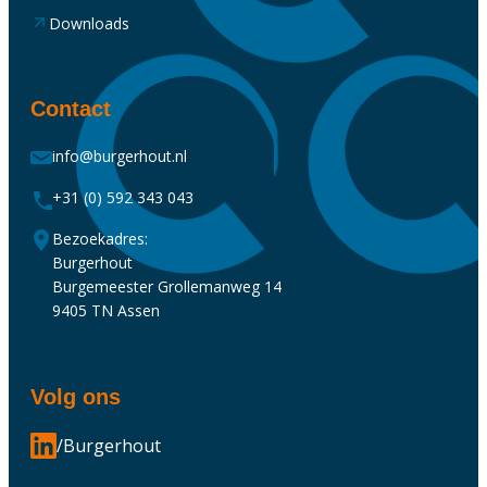
Downloads
Contact
info@burgerhout.nl
+31 (0) 592 343 043
Bezoekadres:
Burgerhout
Burgemeester Grollemanweg 14
9405 TN Assen
Volg ons
/Burgerhout