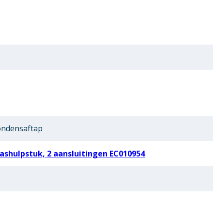
ondensaftap
shulpstuk, 2 aansluitingen EC010954