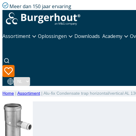
Meer dan 150 jaar ervaring
Assortiment
Oplossingen
Downloads
Academy
Ov
Taal
Home
|
Assortiment
|
Alu-fix Condensate trap horizontal/vertical AL 13