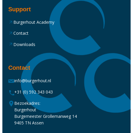
Support
Burgerhout Academy
Contact
Downloads
Contact
info@burgerhout.nl
+31 (0) 592 343 043
Bezoekadres:
Burgerhout
Burgemeester Grollemanweg 14
9405 TN Assen