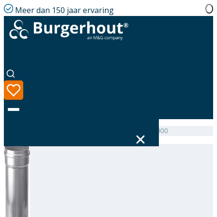
Meer dan 150 jaar ervaring
Home
|
Assortiment
|
Alu-fix Extension AL 250 L=1000
Taal
Assortiment
Oplossingen