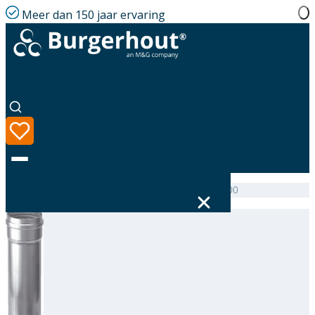
Meer dan 150 jaar ervaring
Home
|
Assortiment
|
Alu-fix Extension AL 180 L=500
Taal
Assortiment
Oplossingen