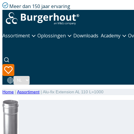
Meer dan 150 jaar ervaring
Assortiment
Oplossingen
Downloads
Academy
Ov
Taal
Home
|
Assortiment
|
Alu-fix Extension AL 110 L=1000