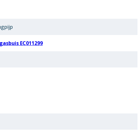
ngpijp
gasbuis EC011299