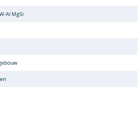
AW-Al MgSi
 gebouw
sen