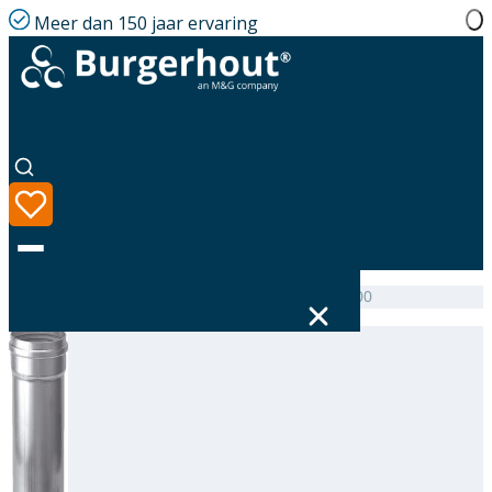
Meer dan 150 jaar ervaring
Home
|
Assortiment
|
Alu-fix Extension AL 100 L=500
Taal
Assortiment
Oplossingen