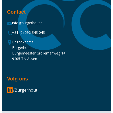
Contact
info@burgerhout.nl
+31 (0) 592 343 043
Bezoekadres:
Burgerhout
Burgemeester Grollemanweg 14
9405 TN Assen
Volg ons
/Burgerhout