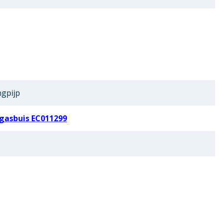
ngpijp
gasbuis EC011299