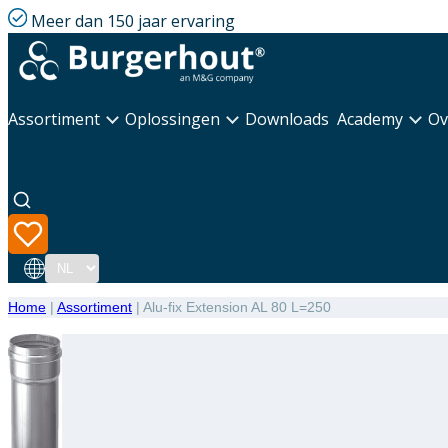
Meer dan 150 jaar ervaring
Assortiment
Oplossingen
Downloads
Academy
Ov
Taal
Home
|
Assortiment
|
Alu-fix Extension AL 80 L=250