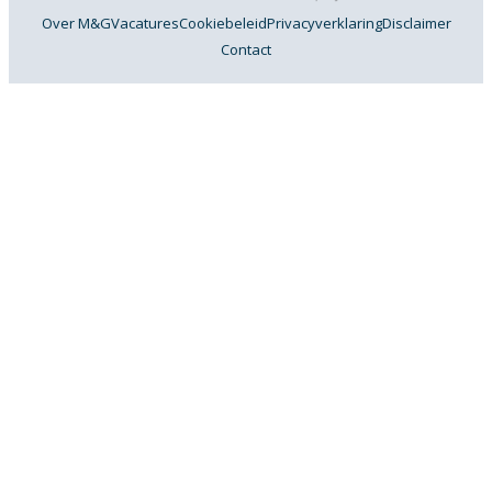
Over M&G
Vacatures
Cookiebeleid
Privacyverklaring
Disclaimer
Contact