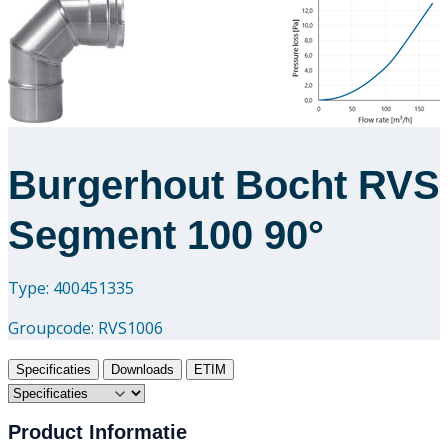
Downloads
Academy
Over ons
Burgerhout Bocht RVS
Contact
Segment 100 90°
Type: 400451335
Groupcode:
RVS1006
Specificaties
Downloads
ETIM
Product Informatie