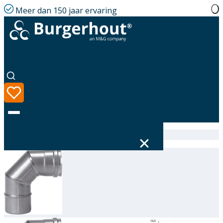
Meer dan 150 jaar ervaring
Home
|
Assortiment
|
Elbow SST Segment 100 90°
Taal
Assortiment
Oplossingen