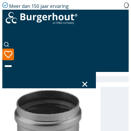
Meer dan 150 jaar ervaring
Home
|
Assortiment
|
400451324
Taal
Assortiment
Oplossingen