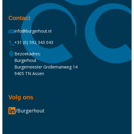
Contact
info@burgerhout.nl
+31 (0) 592 343 043
Bezoekadres:
Burgerhout
Burgemeester Grollemanweg 14
9405 TN Assen
Volg ons
/Burgerhout