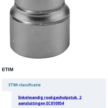
ETIM
ETIM-classificatie
Enkelwandig rookgashulpstuk, 2
aansluitingen EC010954