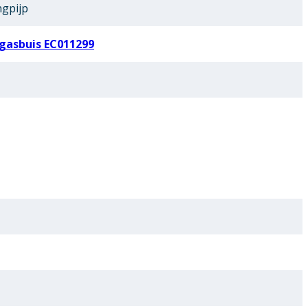
ngpijp
gasbuis EC011299