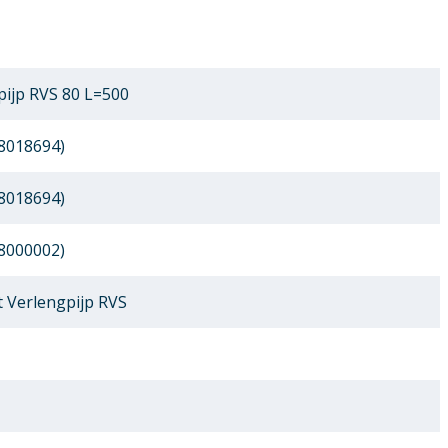
ijp RVS 80 L=500
8018694)
8018694)
8000002)
 Verlengpijp RVS