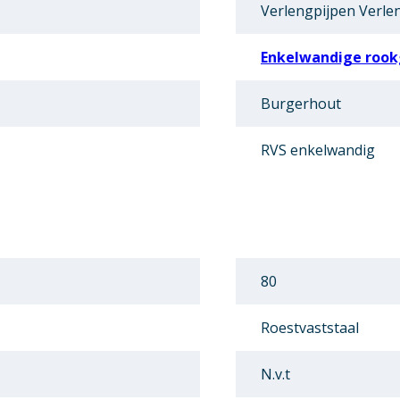
Verlengpijpen Verle
Enkelwandige rook
Burgerhout
RVS enkelwandig
80
Roestvaststaal
N.v.t