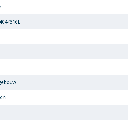
r
404 (316L)
 gebouw
sen