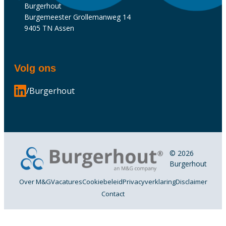
Burgerhout
Burgemeester Grollemanweg 14
9405 TN Assen
Volg ons
/Burgerhout
© 2026
Burgerhout
Over M&G
Vacatures
Cookiebeleid
Privacyverklaring
Disclaimer
Contact