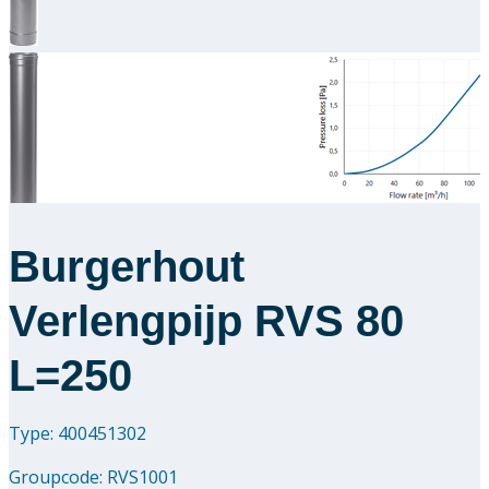
Downloads
Academy
Over ons
Contact
Burgerhout
Verlengpijp RVS 80
L=250
Type: 400451302
Groupcode:
RVS1001