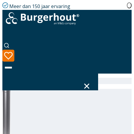
Meer dan 150 jaar ervaring
Home
|
Assortiment
|
Extension SST 80 L=250
Taal
Assortiment
Oplossingen