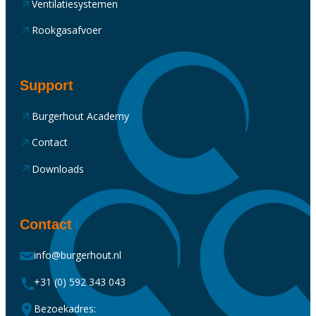
Ventilatiesystemen
Rookgasafvoer
Support
Burgerhout Academy
Contact
Downloads
Contact
info@burgerhout.nl
+31 (0) 592 343 043
Bezoekadres: