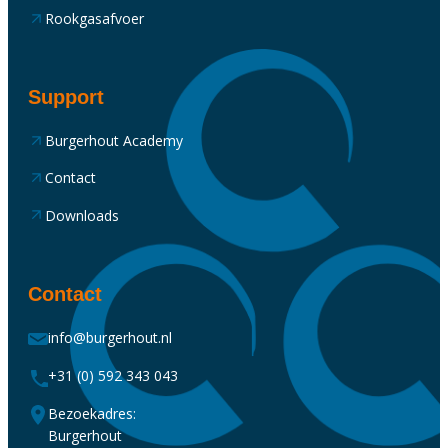
Rookgasafvoer
Support
Burgerhout Academy
Contact
Downloads
Contact
info@burgerhout.nl
+31 (0) 592 343 043
Bezoekadres:
Burgerhout