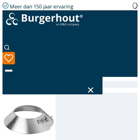
Meer dan 150 jaar ervaring
Home
|
Assortiment
|
Storm collar GLV 300
Taal
Assortiment
Oplossingen