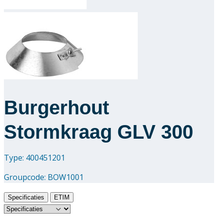
Downloads
Academy
Over ons
Contact
Burgerhout
Stormkraag GLV 300
Type: 400451201
Groupcode:
BOW1001
Specificaties
ETIM