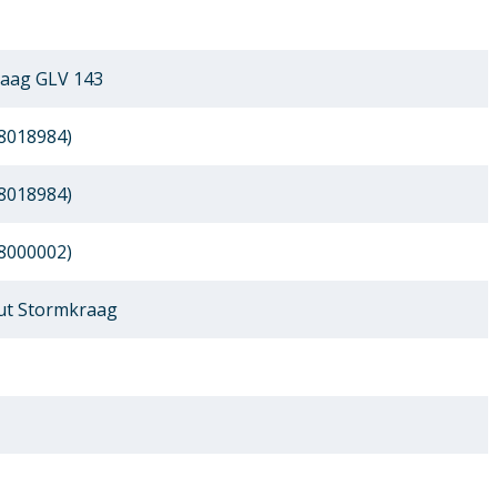
aag GLV 143
8018984)
8018984)
8000002)
t Stormkraag