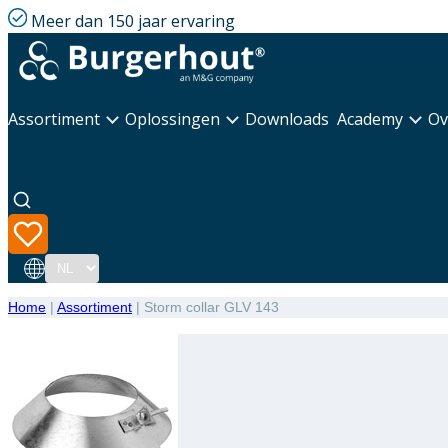
Meer dan 150 jaar ervaring
Assortiment
Oplossingen
Downloads
Academy
Ov
Taal
Home
|
Assortiment
|
Storm collar GLV 143