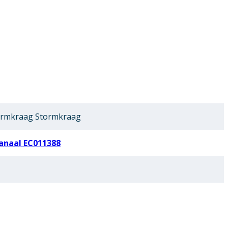
ormkraag Stormkraag
anaal EC011388