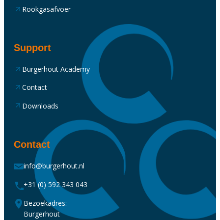
Rookgasafvoer
Support
Burgerhout Academy
Contact
Downloads
Contact
info@burgerhout.nl
+31 (0) 592 343 043
Bezoekadres:
Burgerhout