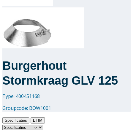
Downloads
Academy
Over ons
Contact
Burgerhout
Stormkraag GLV 125
Type: 400451168
Groupcode:
BOW1001
Specificaties
ETIM