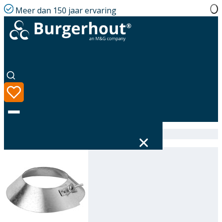
Meer dan 150 jaar ervaring
Home
|
Assortiment
|
Storm collar GLV 125
Taal
Assortiment
Oplossingen