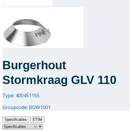
Downloads
Academy
Over ons
Contact
Burgerhout
Stormkraag GLV 110
Type: 400451155
Groupcode:
BOW1001
Specificaties
ETIM