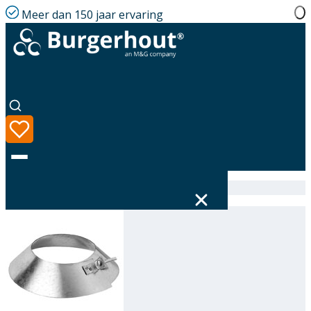
Meer dan 150 jaar ervaring
Home
|
Assortiment
|
Storm collar GLV 110
Taal
Assortiment
Oplossingen