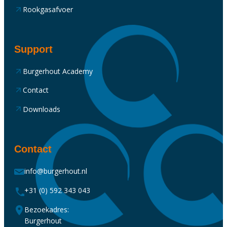
Rookgasafvoer
Support
Burgerhout Academy
Contact
Downloads
Contact
info@burgerhout.nl
+31 (0) 592 343 043
Bezoekadres:
Burgerhout