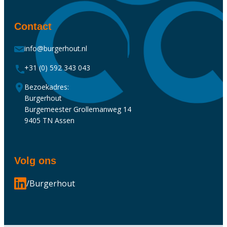
Contact
info@burgerhout.nl
+31 (0) 592 343 043
Bezoekadres:
Burgerhout
Burgemeester Grollemanweg 14
9405 TN Assen
Volg ons
/Burgerhout