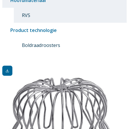
Hoofdmateriaal
RVS
Product technologie
Boldraadroosters