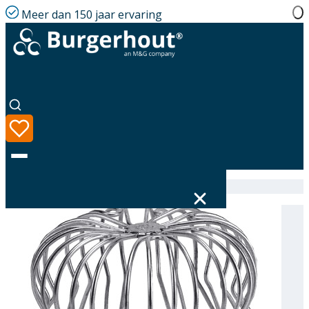
Meer dan 150 jaar ervaring
Home
|
Assortiment
|
Gutter traps SST 60
Taal
Assortiment
Oplossingen