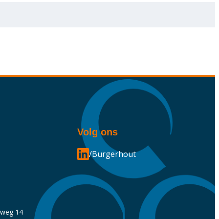
Volg ons
/Burgerhout
nweg 14