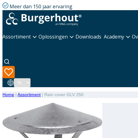
Meer dan 150 jaar ervaring
Assortiment
Oplossingen
Downloads
Academy
Ov
Taal
Home
|
Assortiment
|
Rain cover GLV 250