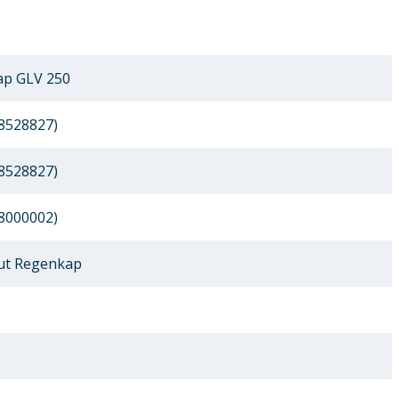
ap GLV 250
8528827)
8528827)
8000002)
ut Regenkap