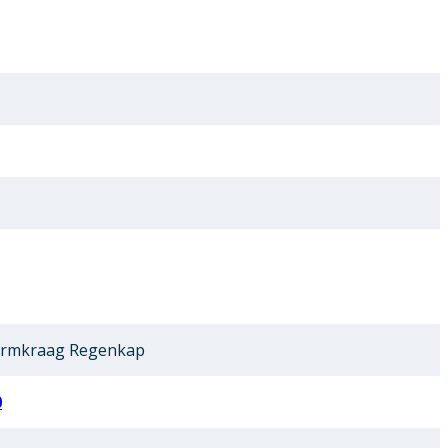
ormkraag Regenkap
0