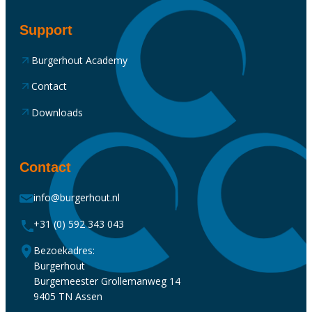
Support
Burgerhout Academy
Contact
Downloads
Contact
info@burgerhout.nl
+31 (0) 592 343 043
Bezoekadres:
Burgerhout
Burgemeester Grollemanweg 14
9405 TN Assen