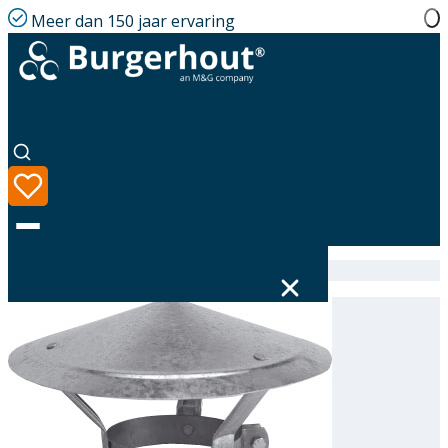
Meer dan 150 jaar ervaring
Home
|
Assortiment
|
Rain cover GLV 190/200
Taal
Assortiment
Oplossingen