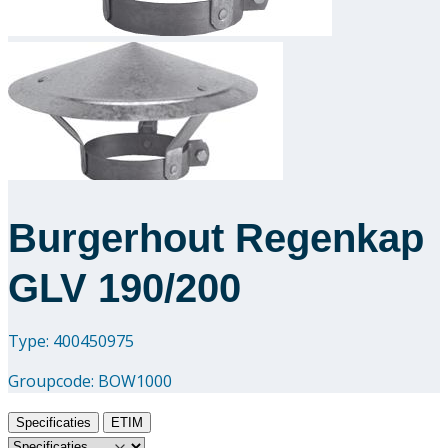
Downloads
Academy
Over ons
Contact
Burgerhout Regenkap
GLV 190/200
Type: 400450975
Groupcode:
BOW1000
Specificaties
ETIM