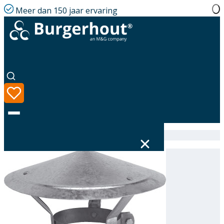
Meer dan 150 jaar ervaring
Home
|
Assortiment
|
Rain cover GLV 135/139
Taal
Assortiment
Oplossingen