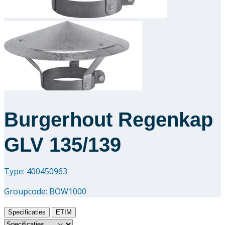
Downloads
Academy
Over ons
Contact
Burgerhout Regenkap
GLV 135/139
Type: 400450963
Groupcode:
BOW1000
Specificaties
ETIM