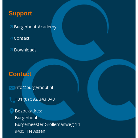
Support
Burgerhout Academy
Contact
Downloads
Contact
info@burgerhout.nl
+31 (0) 592 343 043
Bezoekadres:
Burgerhout
Burgemeester Grollemanweg 14
9405 TN Assen