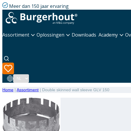
Meer dan 150 jaar ervaring
Assortiment
Oplossingen
Downloads
Academy
Ov
Taal
Home
|
Assortiment
|
Double skinned wall sleeve GLV 150