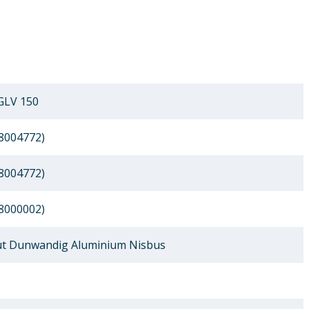
GLV 150
8004772)
8004772)
8000002)
t Dunwandig Aluminium Nisbus