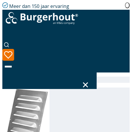
Meer dan 150 jaar ervaring
Home
|
Assortiment
|
Outside air grate AL 250/400
Taal
Assortiment
Oplossingen