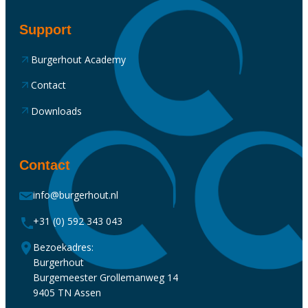
Support
Burgerhout Academy
Contact
Downloads
Contact
info@burgerhout.nl
+31 (0) 592 343 043
Bezoekadres:
Burgerhout
Burgemeester Grollemanweg 14
9405 TN Assen