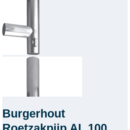
Downloads
Academy
Over ons
Contact
Burgerhout
Roetzakpijp AL 100