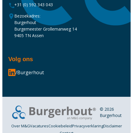
+31 (0) 592 343 043
Bezoekadres:
Burgerhout
Burgemeester Grollemanweg 14
9405 TN Assen
Volg ons
/Burgerhout
© 2026
Burgerhout
Over M&G
Vacatures
Cookiebeleid
Privacyverklaring
Disclaimer
Contact