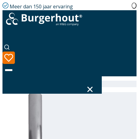
Meer dan 150 jaar ervaring
Home
|
Assortiment
|
Soot pipe fireplace AL 100
Taal
Assortiment
Oplossingen