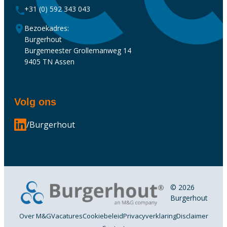
+31 (0) 592 343 043
Bezoekadres:
Burgerhout
Burgemeester Grollemanweg 14
9405 TN Assen
Volg ons
/Burgerhout
© 2026
Burgerhout
Over M&G
Vacatures
Cookiebeleid
Privacyverklaring
Disclaimer