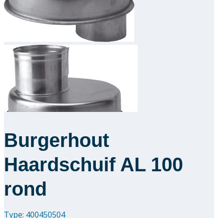
Downloads
Academy
Over ons
Contact
Burgerhout
Haardschuif AL 100
rond
Type: 400450504