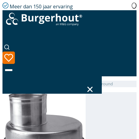
Meer dan 150 jaar ervaring
Home
|
Assortiment
|
Fireplace connection AL 100 round
Taal
Assortiment
Oplossingen