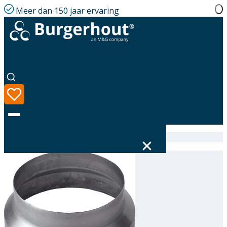
Meer dan 150 jaar ervaring
Home
|
Assortiment
|
Expander AL 200/300
Taal
Assortiment
Oplossingen