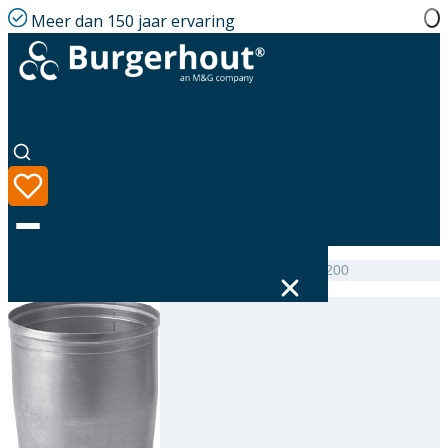
Meer dan 150 jaar ervaring
Home
|
Assortiment
|
NEN 7203 Expander AL 180/200
Taal
Assortiment
Oplossingen