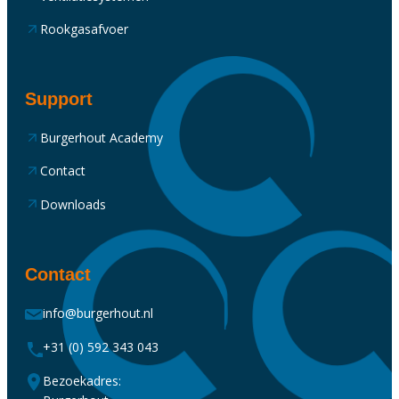
Rookgasafvoer
Support
Burgerhout Academy
Contact
Downloads
Contact
info@burgerhout.nl
+31 (0) 592 343 043
Bezoekadres: