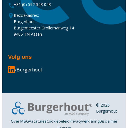
+31 (0) 592 343 043
Bezoekadres:
Burgerhout
Burgemeester Grollemanweg 14
9405 TN Assen
Volg ons
/Burgerhout
© 2026
Burgerhout
Over M&G
Vacatures
Cookiebeleid
Privacyverklaring
Disclaimer
Contact