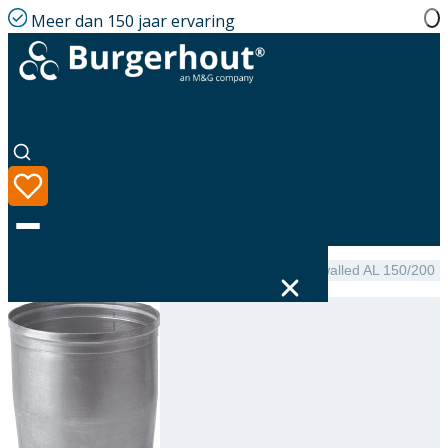
Meer dan 150 jaar ervaring
Home
|
Assortiment
|
NEN 7203 Expander single-walled AL 150/200
Taal
Assortiment
Oplossingen