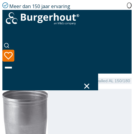
Meer dan 150 jaar ervaring
Home
|
Assortiment
|
NEN 7203 Expander single-walled AL 150/180
Taal
Assortiment
Oplossingen