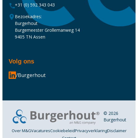
+31 (0) 592 343 043
Bezoekadres:
Burgerhout
Burgemeester Grollemanweg 14
9405 TN Assen
Volg ons
/Burgerhout
© 2026
Burgerhout
Over M&G
Vacatures
Cookiebeleid
Privacyverklaring
Disclaimer
Contact