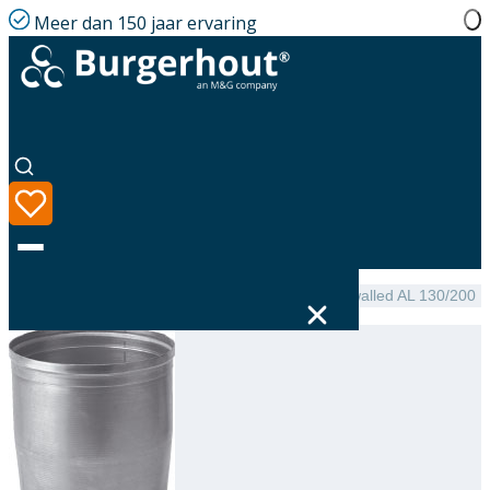
Meer dan 150 jaar ervaring
Home
|
Assortiment
|
NEN 7203 Expander single-walled AL 130/200
Taal
Assortiment
Oplossingen