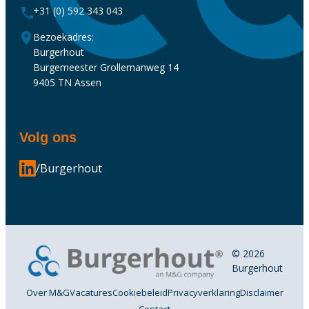
+31 (0) 592 343 043
Bezoekadres:
Burgerhout
Burgemeester Grollemanweg 14
9405 TN Assen
Volg ons
/Burgerhout
© 2026
Burgerhout
Over M&G
Vacatures
Cookiebeleid
Privacyverklaring
Disclaimer
Contact