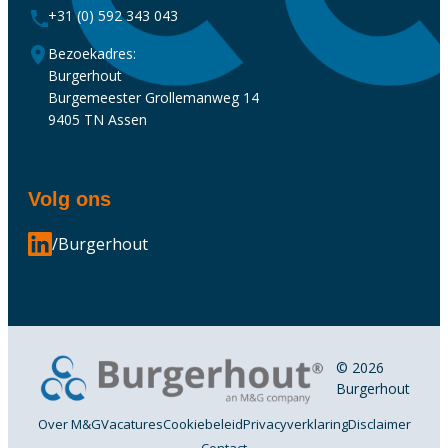
+31 (0) 592 343 043
Bezoekadres:
Burgerhout
Burgemeester Grollemanweg 14
9405 TN Assen
Volg ons
/Burgerhout
© 2026
Burgerhout
Over M&G
Vacatures
Cookiebeleid
Privacyverklaring
Disclaimer
Contact