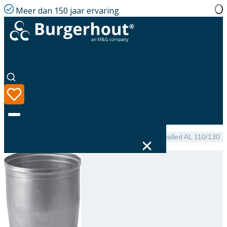
Meer dan 150 jaar ervaring
Home
|
Assortiment
|
NEN 7203 Expander single-walled AL 110/130
Taal
Assortiment
Oplossingen