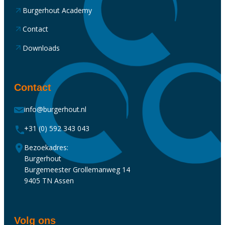
Burgerhout Academy
Contact
Downloads
Contact
info@burgerhout.nl
+31 (0) 592 343 043
Bezoekadres:
Burgerhout
Burgemeester Grollemanweg 14
9405 TN Assen
Volg ons