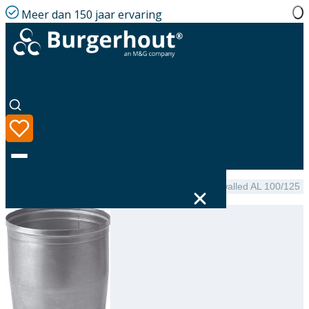
Meer dan 150 jaar ervaring
Home
|
Assortiment
|
NEN 7203 Expander single-walled AL 100/125
Taal
Assortiment
Oplossingen