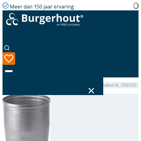
Meer dan 150 jaar ervaring
Home
|
Assortiment
|
NEN 7203 Expander single-walled AL 100/110
Taal
Assortiment
Oplossingen