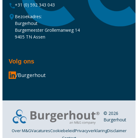
+31 (0) 592 343 043
Bezoekadres:
Burgerhout
Burgemeester Grollemanweg 14
9405 TN Assen
Volg ons
/Burgerhout
© 2026
Burgerhout
Over M&G
Vacatures
Cookiebeleid
Privacyverklaring
Disclaimer
Contact