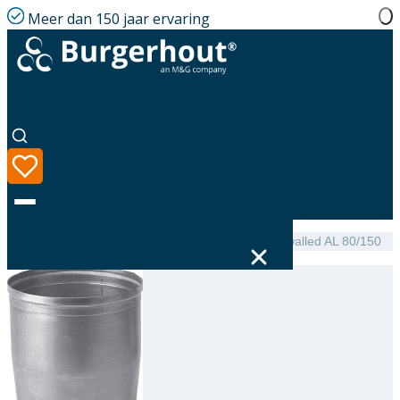
Meer dan 150 jaar ervaring
Home
|
Assortiment
|
NEN 7203 Expander single-walled AL 80/150
Taal
Assortiment
Oplossingen