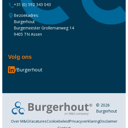
+31 (0) 592 343 043
Bezoekadres:
Burgerhout
Burgemeester Grollemanweg 14
9405 TN Assen
Volg ons
/Burgerhout
© 2026
Burgerhout
Over M&G
Vacatures
Cookiebeleid
Privacyverklaring
Disclaimer
Contact