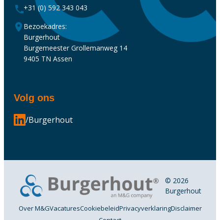
+31 (0) 592 343 043
Bezoekadres:
Burgerhout
Burgemeester Grollemanweg 14
9405 TN Assen
Volg ons
/Burgerhout
© 2026
Burgerhout
Over M&G
Vacatures
Cookiebeleid
Privacyverklaring
Disclaimer
Contact