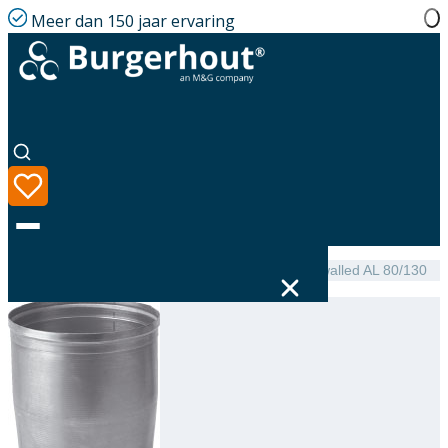
Meer dan 150 jaar ervaring
Home
|
Assortiment
|
NEN 7203 Expander single-walled AL 80/130
Taal
Assortiment
Oplossingen