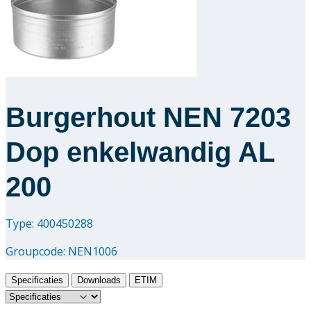
Downloads
Academy
Over ons
Burgerhout NEN 7203
Contact
Dop enkelwandig AL
200
Type: 400450288
Groupcode:
NEN1006
Specificaties
Downloads
ETIM