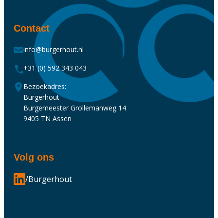
Contact
info@burgerhout.nl
+31 (0) 592 343 043
Bezoekadres:
Burgerhout
Burgemeester Grollemanweg 14
9405 TN Assen
Volg ons
/Burgerhout