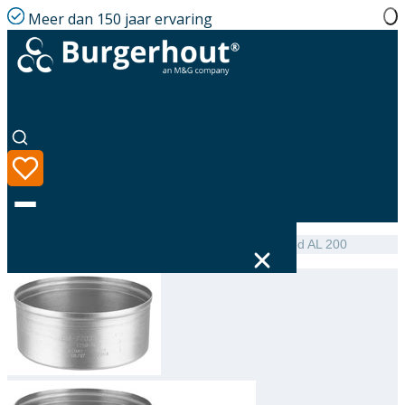
Meer dan 150 jaar ervaring
Home
|
Assortiment
|
NEN 7203 Cover single-walled AL 200
Taal
Assortiment
Oplossingen