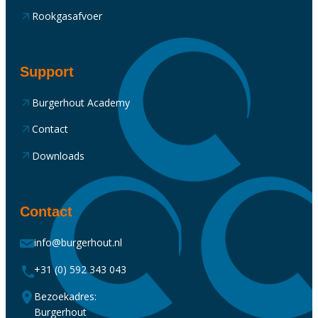
Rookgasafvoer
Support
Burgerhout Academy
Contact
Downloads
Contact
info@burgerhout.nl
+31 (0) 592 343 043
Bezoekadres:
Burgerhout