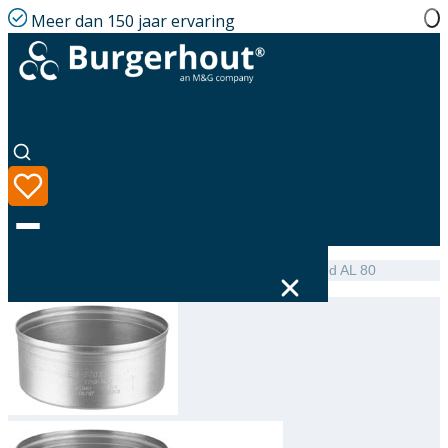
Meer dan 150 jaar ervaring
Home
|
Assortiment
|
NEN 7203 Cover single-walled AL 80
Taal
Assortiment
Oplossingen