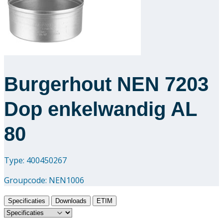
Downloads
Academy
Over ons
Burgerhout NEN 7203
Contact
Dop enkelwandig AL
80
Type: 400450267
Groupcode:
NEN1006
Specificaties
Downloads
ETIM