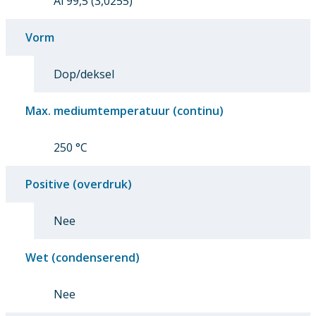
Al 99,5 (3,0255)
Vorm
Dop/deksel
Max. mediumtemperatuur (continu)
250 °C
Positive (overdruk)
Nee
Wet (condenserend)
Nee