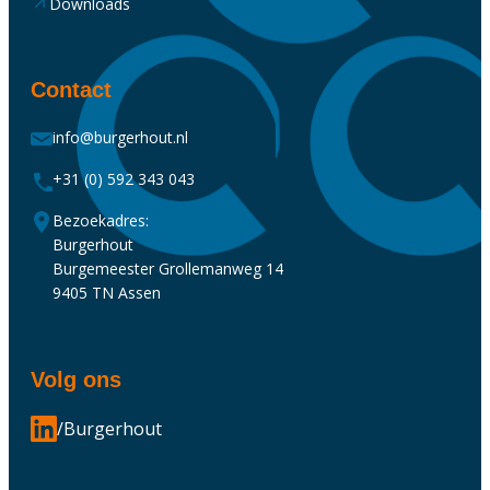
Downloads
Contact
info@burgerhout.nl
+31 (0) 592 343 043
Bezoekadres:
Burgerhout
Burgemeester Grollemanweg 14
9405 TN Assen
Volg ons
/Burgerhout