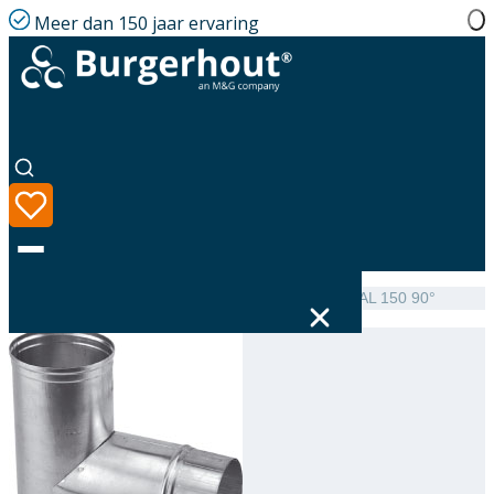
Meer dan 150 jaar ervaring
Home
|
Assortiment
|
NEN 7203 Tee single-walled AL 150 90°
Taal
Assortiment
Oplossingen