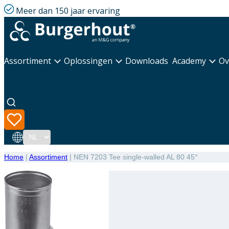
Meer dan 150 jaar ervaring
Assortiment
Oplossingen
Downloads
Academy
Ov
Taal
Home
|
Assortiment
|
NEN 7203 Tee single-walled AL 80 45°