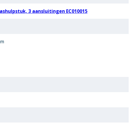
shulpstuk, 3 aansluitingen EC010015
um