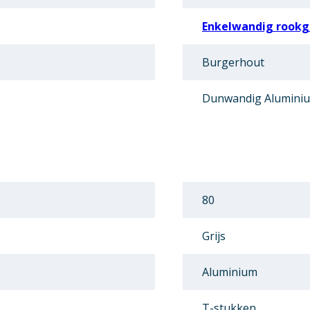
Enkelwandig rookga
Burgerhout
Dunwandig Alumini
80
Grijs
Aluminium
T-stukken