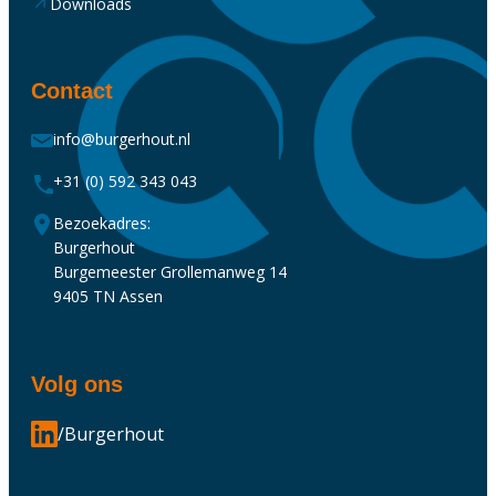
Downloads
Contact
info@burgerhout.nl
+31 (0) 592 343 043
Bezoekadres:
Burgerhout
Burgemeester Grollemanweg 14
9405 TN Assen
Volg ons
/Burgerhout