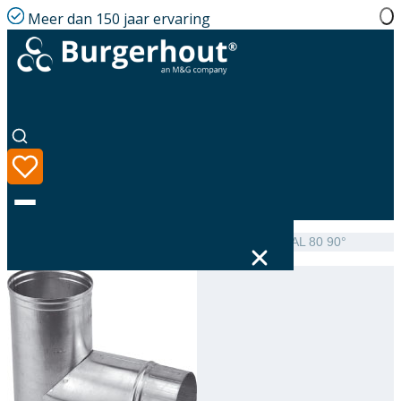
Meer dan 150 jaar ervaring
Home
|
Assortiment
|
NEN 7203 Tee single-walled AL 80 90°
Taal
Assortiment
Oplossingen