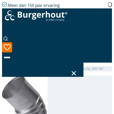
Meer dan 150 jaar ervaring
Home
|
Assortiment
|
NEN 7203 Elbow single-walled AL 200 45°
Taal
Assortiment
Oplossingen