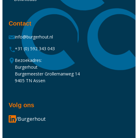
Contact
info@burgerhout.nl
+31 (0) 592 343 043
Bezoekadres:
Burgerhout
Burgemeester Grollemanweg 14
9405 TN Assen
Volg ons
/Burgerhout