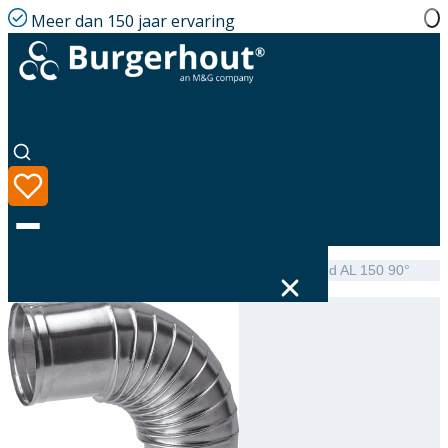
Meer dan 150 jaar ervaring
Home
|
Assortiment
|
NEN 7203 Elbow single-walled AL 150 90°
Taal
Assortiment
Oplossingen