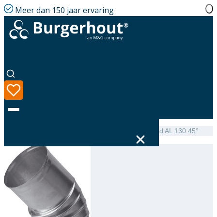
Meer dan 150 jaar ervaring
Home
|
Assortiment
|
NEN 7203 Elbow single-walled AL 130 45°
Taal
Assortiment
Oplossingen