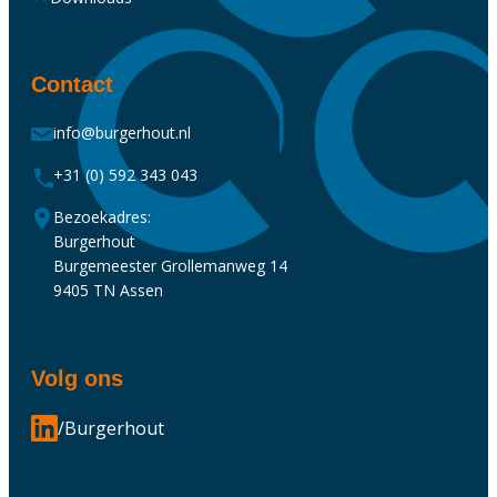
Contact
info@burgerhout.nl
+31 (0) 592 343 043
Bezoekadres:
Burgerhout
Burgemeester Grollemanweg 14
9405 TN Assen
Volg ons
/Burgerhout