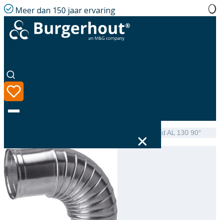
Meer dan 150 jaar ervaring
Home
|
Assortiment
|
NEN 7203 Elbow single-walled AL 130 90°
Taal
Assortiment
Oplossingen