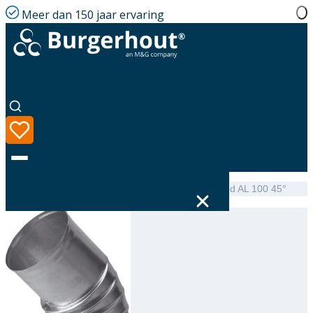
Meer dan 150 jaar ervaring
Home
|
Assortiment
|
NEN 7203 Elbow single-walled AL 100 45°
Taal
Assortiment
Oplossingen