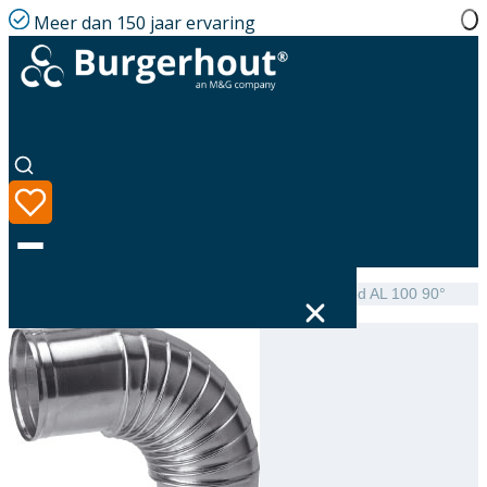
Meer dan 150 jaar ervaring
Home
|
Assortiment
|
NEN 7203 Elbow single-walled AL 100 90°
Taal
Assortiment
Oplossingen